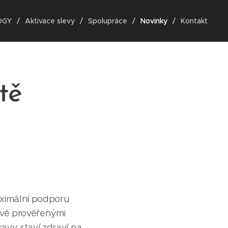
OGY
Aktivace slevy
Spolupráce
Novinky
Kontakt
tě
ximální podporu
livě prověřenými
avy staví zdraví na