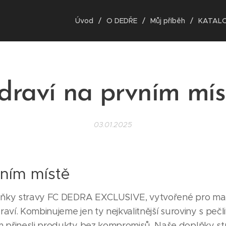
Úvod
O DEDŘE
Můj příběh
KATAL
draví na prvním mís
03.01.2025
vním místě ❤️
lňky stravy FC DEDRA EXCLUSIVE, vytvořené pro ma
raví. Kombinujeme jen ty nejkvalitnější suroviny s peč
přinesli produkty bez kompromisů. Naše doplňky str