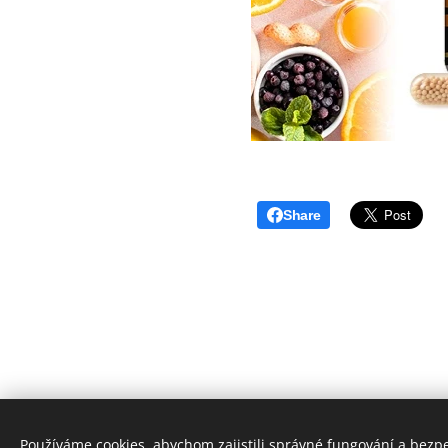
Share
Používáme cookies, abychom zajistili správné fungování a bezp