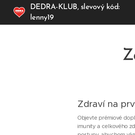
DEDRA-KLUB, slevový kód:
lenny19
Z
Zdraví na pr
Objevte prémiové dop
imunity a celkového zd
postupy, abychom vám 